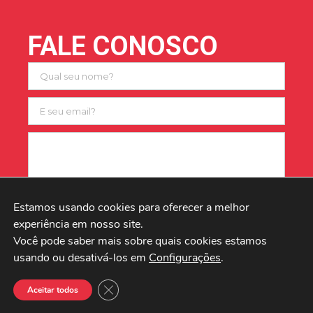
FALE CONOSCO
Estamos usando cookies para oferecer a melhor 
ENVIAR MENSAGEM
experiência em nosso site.

Você pode saber mais sobre quais cookies estamos 
usando ou desativá-los em 
Configurações
.
© 2022 TODOS OS DIREITOS RESERVADOS
Close GDPR Cookie Banner
Aceitar todos
DESENVOLVIDO POR: VITOR SAYÃO