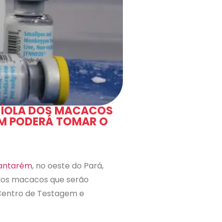
RÍOLA DOS MACACOS
EM PODERÁ TOMAR O
antarém
, no oeste do Pará,
 dos macacos que serão
 Centro de Testagem e