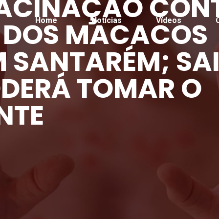
VACINAÇÃO CON
Home
Notícias
Vídeos
 DOS MACACOS
M SANTARÉM; SA
DERÁ TOMAR O
NTE